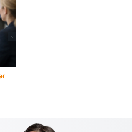
ia per il
Guida ai LOD BIM per proget
ambiguità
28 Luglio 2026