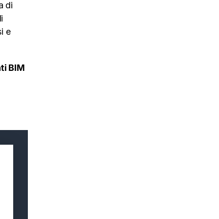
a di
i
i e
ti BIM