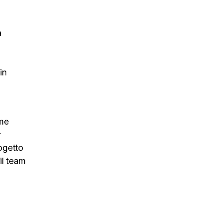
a
in
ome
r
rogetto
il team