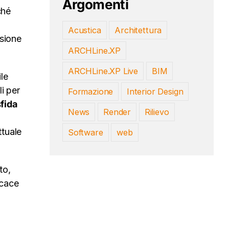
Argomenti
ché
Acustica
Architettura
ssione
ARCHLine.XP
ARCHLine.XP Live
BIM
ile
li per
Formazione
Interior Design
fida
News
Render
Rilievo
ttuale
Software
web
to,
icace