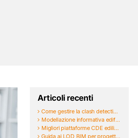
Articoli recenti
Come gestire la clash detection BIM nei progetti
Modellazione informativa edifici per progettare meglio
Migliori piattaforme CDE edilizia per il BIM
Guida ai LOD BIM per progettare senza ambiguità