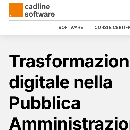
Salta
al
contenuto
SOFTWARE
CORSI E CERTIF
Trasformazio
digitale nella
Pubblica
Amministrazion