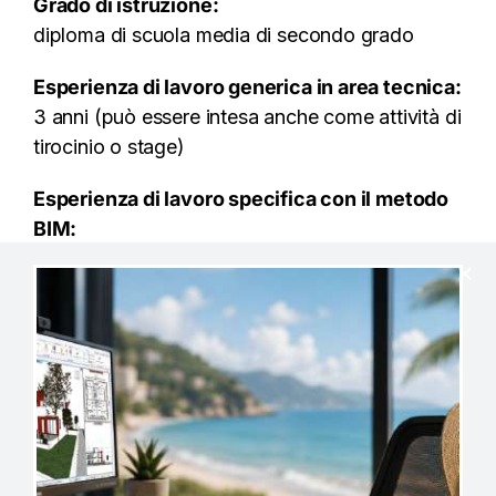
Grado di istruzione:
diploma di scuola media di secondo grado
Esperienza di lavoro generica in area tecnica:
3 anni (può essere intesa anche come attività di
tirocinio o stage)
Esperienza di lavoro specifica con il metodo
BIM:
1 anno. L’esperienza specifica può essere
sostituita da un Master postuniversitario (o
equivalente) di almeno 200 ore di formazione e
da almeno 6 mesi di stage presso aziende,
supportato da una dichiarazione dell’azienda
stessa che confermi il periodo indicato e
descriva il ruolo e l’attività svolta dal candidato.
Sono accettati tutti i titoli, corsi e diplomi