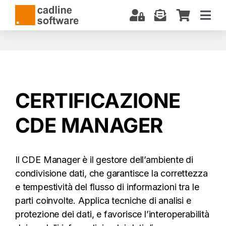
Salta
al
Togg
contenuto
Navi
CHI SIAMO
SOFTWARE
CORSI E CERTIFICAZIONI
CERTIFICAZIONE
SERVIZI
CDE MANAGER
BIM: COSA SAPERE
DOWNLOAD
Il CDE Manager è il gestore dell’ambiente di
SUPPORTO
condivisione dati, che garantisce la correttezza
e tempestività del flusso di informazioni tra le
parti coinvolte. Applica tecniche di analisi e
protezione dei dati, e favorisce l’interoperabilità