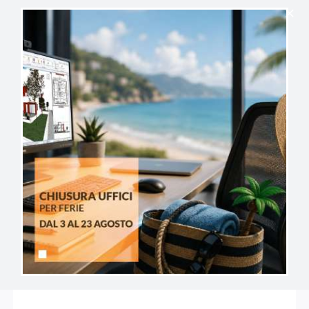
Video tutorial
Il tuo primo passo verso il BIM
Progettazione architettonica
2D e 3D parametrico
Supporto a standard BIM (IFC,RVT,…)
Elaborati e stampe complete
Plugin software di analisi e render
Compatibilità formati comuni
LICENZA PERMANENTE