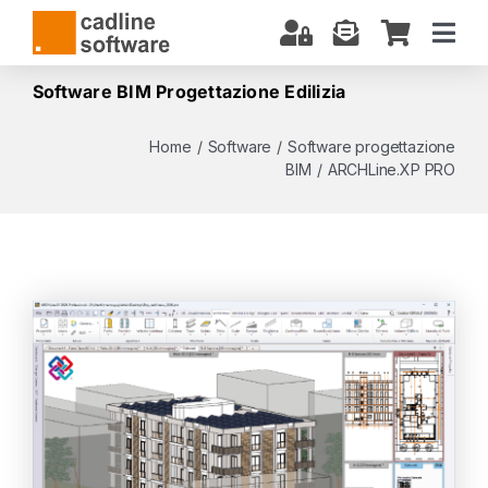
Salta
al
Togg
contenuto
Navi
CHI SIAMO
Software BIM Progettazione Edilizia
SOFTWARE
Home
/
Software
/
Software progettazione
BIM
/
ARCHLine.XP PRO
CORSI E CERTIFICAZIONI
SERVIZI
BIM: COSA SAPERE
DOWNLOAD
SUPPORTO