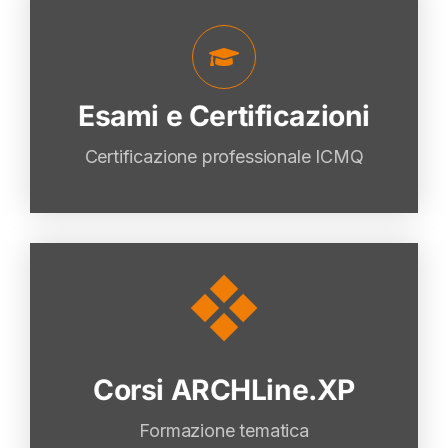
Esami e Certificazioni
Esami e Certificazioni
VAI
Certificazione professionale ICMQ
Corsi ARCHLine.XP
Corsi ARCHLine.XP
VAI
Formazione tematica