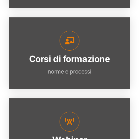
Corsi di formazione
Corsi di formazione
VAI
norme e processi
Webinar