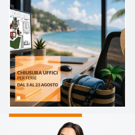
Vuoi maggiori
informazioni sui nostri
prodotti e servizi?
Fatti chiamare da un membro del nostro
staff, scegli tu quando prenotando dalla
sezione seguente:
RICHIEDI CONTATTO