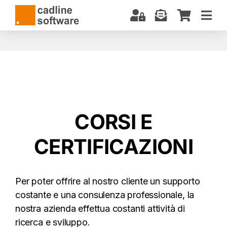
Salta
al
Togg
contenuto
Navi
CHI SIAMO
SOFTWARE
CORSI E CERTIFICAZIONI
SERVIZI
CORSI E
BIM: COSA SAPERE
CERTIFICAZIONI
DOWNLOAD
SUPPORTO
Per poter offrire al nostro cliente un supporto
costante e una consulenza professionale, la
nostra azienda effettua costanti attività di
ricerca e sviluppo.