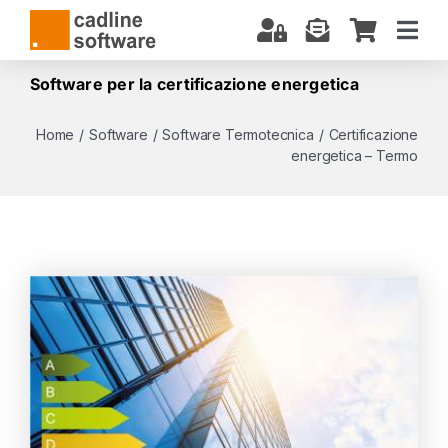
Salta
al
Togg
contenuto
Navi
CHI SIAMO
Software per la certificazione energetica
SOFTWARE
Home
/
Software
/
Software Termotecnica
/
Certificazione
energetica – Termo
CORSI E CERTIFICAZIONI
SERVIZI
BIM: COSA SAPERE
DOWNLOAD
SUPPORTO