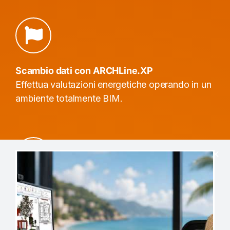
Scambio dati con ARCHLine.XP
Effettua valutazioni energetiche operando in un
ambiente totalmente BIM.
Software certificato
Termo ha ottenuto dal CTI il certificato di
conformità alle norme UNI