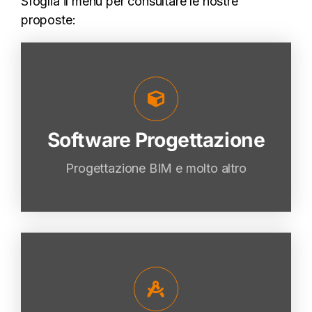
Sfoglia il menu per consultare le nostre
proposte:
Software Progettazione
Software Progettazione
VAI
Progettazione BIM e molto altro
Software CAD