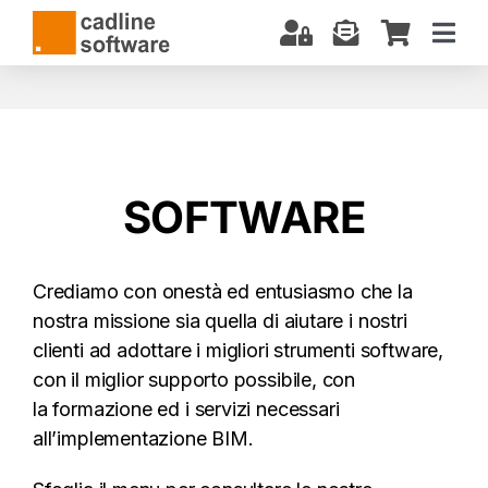
Salta
al
Togg
contenuto
Navi
CHI SIAMO
SOFTWARE
CORSI E CERTIFICAZIONI
SOFTWARE
SERVIZI
BIM: COSA SAPERE
Crediamo con onestà ed entusiasmo che la
DOWNLOAD
nostra missione sia quella di aiutare i nostri
SUPPORTO
clienti ad adottare i migliori strumenti software,
con il miglior supporto possibile, con
la formazione ed i servizi necessari
all’implementazione BIM.