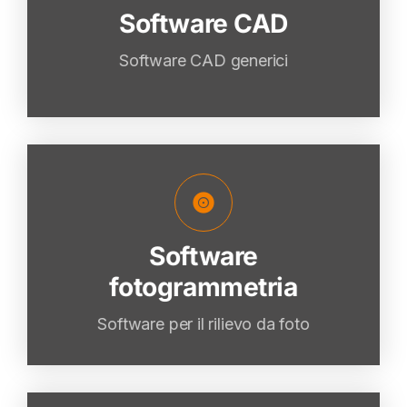
Software CAD
VAI
Software CAD generici
Software
fotogrammetria
Software
fotogrammetria
VAI
Software per il rilievo da foto