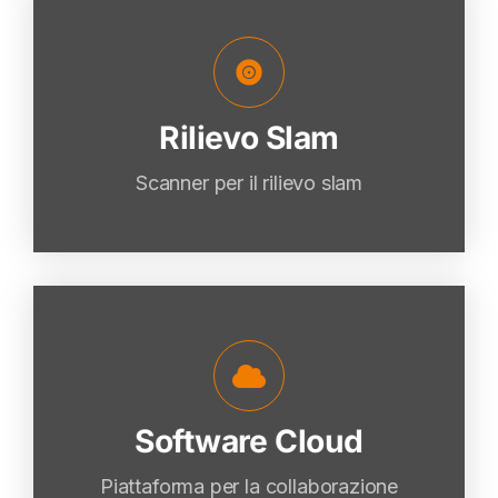
Rilievo Slam
Rilievo Slam
VAI
Scanner per il rilievo slam
Software Cloud
Software Cloud
VAI
Piattaforma per la collaborazione