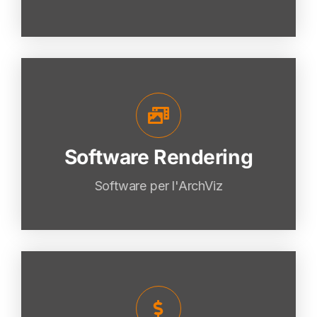
Software Rendering
Software Rendering
VAI
Software per l'ArchViz
Software Computo