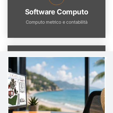
Software Computo
VAI
Computo metrico e contabilità
Software Termica
Software Termica
VAI
Superbonus e prestazioni