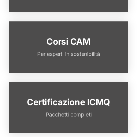
Corsi CAM
Per chi parte da zero o deve certificarsi
come esperto CAM ICMQ
Per esperti in sostenibilità
Certificazione ICMQ
Preparazione mirata + simulazioni
d’esame + assistenza fino al
Pacchetti completi
superamento.