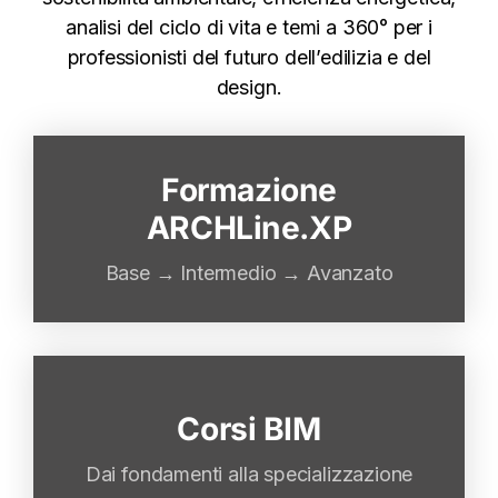
analisi del ciclo di vita e temi a 360° per i
professionisti del futuro dell’edilizia e del
design.
Formazione
Percorsi completi sul software:
modellazione parametrica, tavole,
ARCHLine.XP
rendering real-time, gestione nuvole di
punti, esportazione IFC e molto altro.
Base → Intermedio → Avanzato
Corsi BIM
Per chi parte da zero o deve certificarsi
come esperto BIM ai sensi della UNI
Dai fondamenti alla specializzazione
11337/7