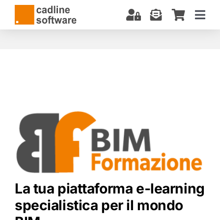
Salta
al
Togg
contenuto
Navi
CHI SIAMO
SOFTWARE
CORSI E CERTIFICAZIONI
SERVIZI
BIM: COSA SAPERE
DOWNLOAD
SUPPORTO
La tua piattaforma e-learning
specialistica per il mondo