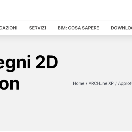
ICAZIONI
SERVIZI
BIM: COSA SAPERE
DOWNLO
egni 2D
con
Home
/
ARCHLine.XP
/
Approf