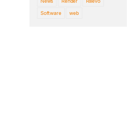
News
Render
Rilievo
Software
web