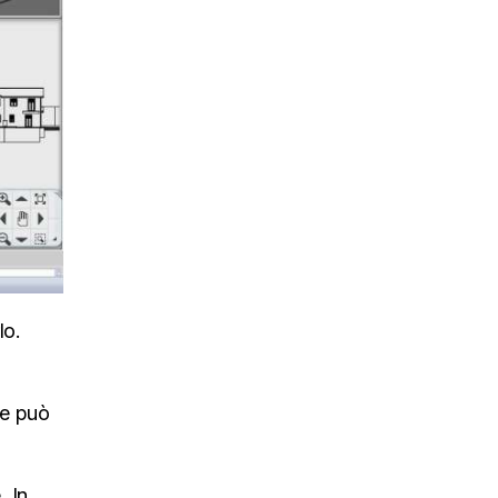
lo.
me può
. In