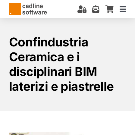
Salta
al
Togg
contenuto
Navi
CHI SIAMO
SOFTWARE
Confindustria
CORSI E CERTIFICAZIONI
Ceramica e i
SERVIZI
disciplinari BIM
BIM: COSA SAPERE
laterizi e piastrelle
DOWNLOAD
SUPPORTO