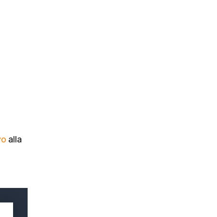
vo
alla