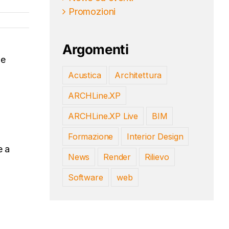
Promozioni
Argomenti
le
Acustica
Architettura
ARCHLine.XP
ARCHLine.XP Live
BIM
Formazione
Interior Design
e a
News
Render
Rilievo
Software
web