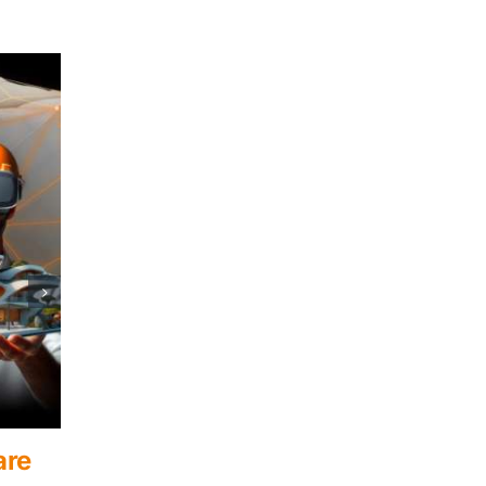
to Giugno
Webinar ARCHLine.XP S