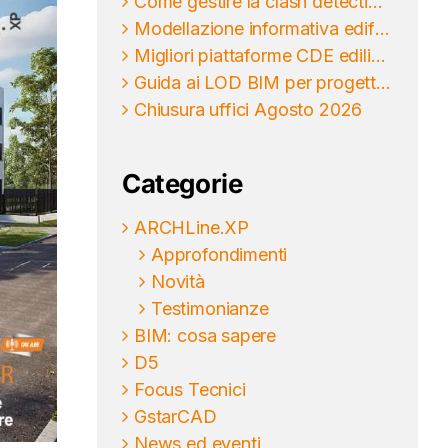
Come gestire la clash detection BIM nei progetti
Modellazione informativa edifici per progettare meglio
Migliori piattaforme CDE edilizia per il BIM
Guida ai LOD BIM per progettare senza ambiguità
Chiusura uffici Agosto 2026
Categorie
ARCHLine.XP
Approfondimenti
Novità
Testimonianze
BIM: cosa sapere
D5
Focus Tecnici
GstarCAD
News ed eventi