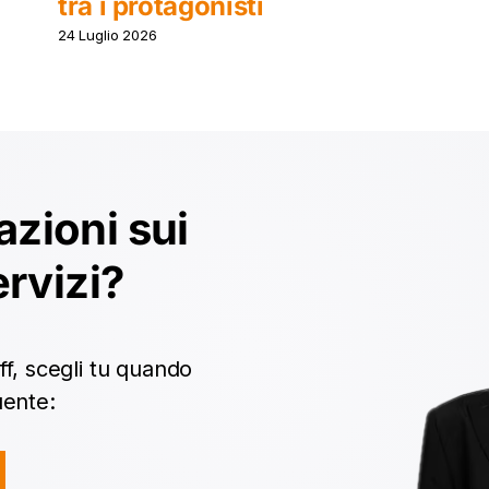
2026
26 Giugno 2026
zioni sui
ervizi?
f, scegli tu quando
uente: