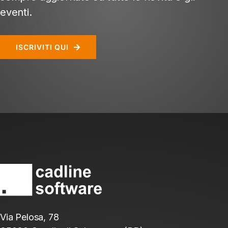
eventi.
ISCRIVITI QUI
Via Pelosa, 78