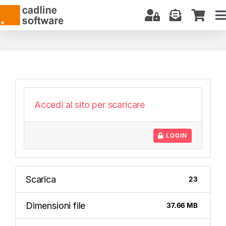
Salta
al
T
contenuto
N
CHI SIAMO
SOFTWARE
CORSI E CERTIFICAZIONI
SERVIZI
Accedi al sito per scaricare
BIM: COSA SAPERE
LOGIN
DOWNLOAD
SUPPORTO
Scarica
23
Dimensioni file
37.66 MB