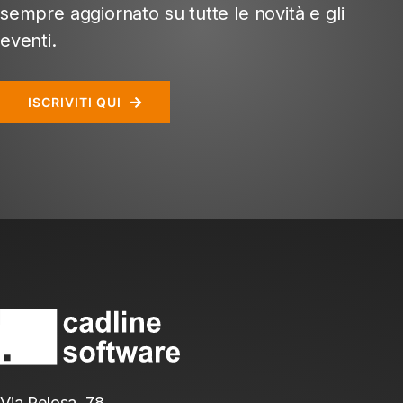
sempre aggiornato su tutte le novità e gli
eventi.
ISCRIVITI QUI
Via Pelosa, 78