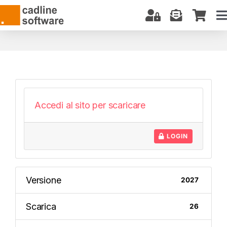
Salta
al
T
contenuto
N
CHI SIAMO
SOFTWARE
CORSI E CERTIFICAZIONI
SERVIZI
Accedi al sito per scaricare
BIM: COSA SAPERE
LOGIN
DOWNLOAD
SUPPORTO
Versione
2027
Scarica
26